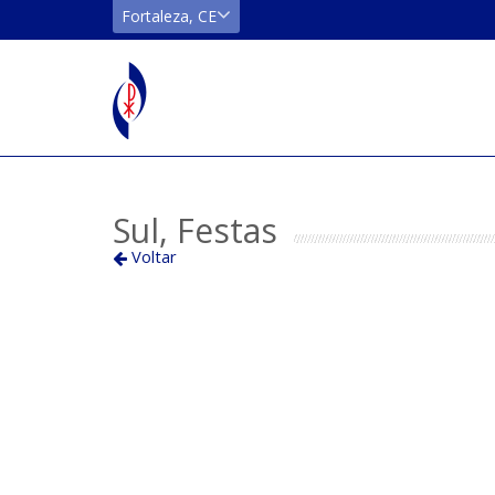
CE
Fortaleza, CE
Fortaleza
Localizar
Sul, Festas
Voltar