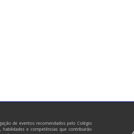
ulgação de eventos recomendados pelo Colégio
 habilidades e competências que contribuirão