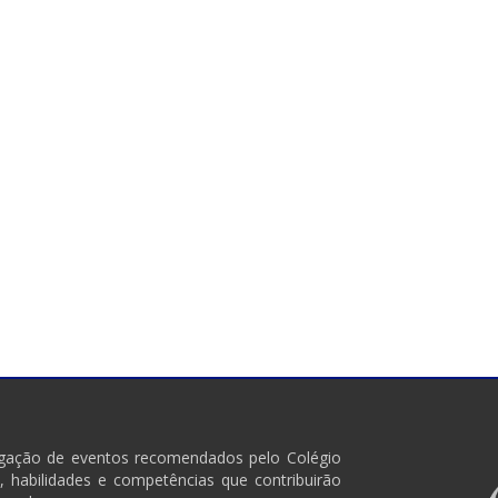
ulgação de eventos recomendados pelo Colégio
 habilidades e competências que contribuirão